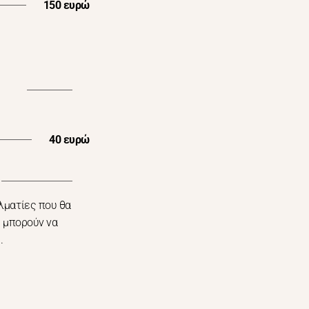
150 ευρώ
40 ευρώ
λματίες που θα
 μπορούν να
.