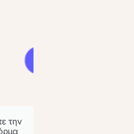
ε την
όρμα