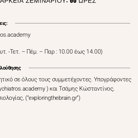
ΙΑΡΚΕΙΑ ΣΕΜΙΝΑΡΙΟΥ: 60 ΏΡΕΣ
εις:
tros.academy
υτ. -Τετ. – Πέμ. – Παρ : 10.00 έως 14.00)
ολούθησης
ητικό σε όλους τους συμμετέχοντες. Υπογράφοντες
ychiatros.academy ) και Τσάμης Κώσταντίνος,
λογίας, (“exploringthebrain.gr”)