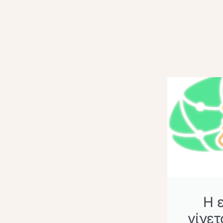
Η 
γίνετ