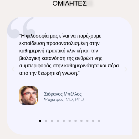
ΟΜΙΛΗΤΕΣ
ομ Καθηγήτρια Ψυχιατρικής ΕΚΠΑ,
European Monitoring Centre for Drugs
and Drug Addiction - Πρώην Πρόεδρος
ΟΚΑΝΑ
 πέρα
Μινέρβα - Μελπομένη Μαλλιώρη