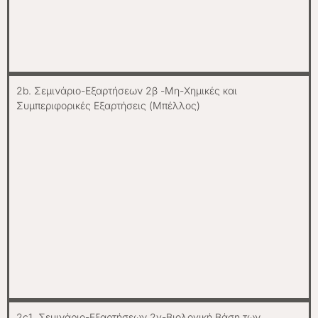
2b. Σεμινάριο-Εξαρτήσεων 2β -Μη-Χημικές και
Συμπεριφορικές Εξαρτήσεις (Μπέλλος)
2c1. Σεμινάριο-Εξαρτήσεων 2γ-Βιολογική Βάση των